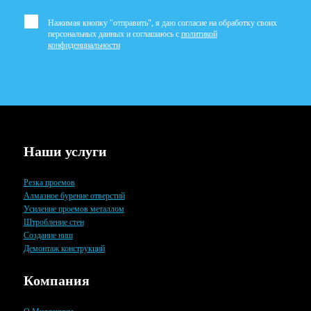
Нажимая кнопку "отправить", я даю согласие на обработку своих
персональных данных и соглашаюсь с
политикой
конфиденциальности
Наши услуги
Резка проемов
Алмазное бурение отверстий
Усиление проемов металлом
Штробление стен
Создание ниш
Демонтаж конструкций
Компания