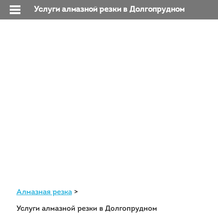
Услуги алмазной резки в Долгопрудном
+7 (495) 203-63-03
info@at-
+7 (926) 004-03-57
millenium.ru
Алмазная резка и
бурение в
Долгопрудном
Алмазная резка
Услуги алмазной резки в Долгопрудном