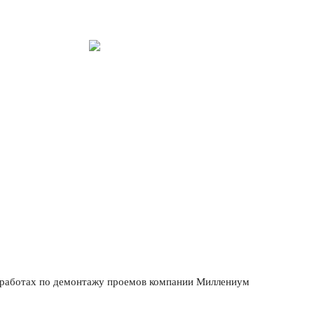
+7 (495) 
екты
+7 (926) 
е проемов
 работах по демонтажу проемов компании Миллениум