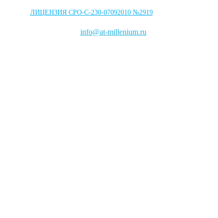
ЛИЦЕНЗИЯ СРО-С-230-07092010 №2919
203-63-03
info@at-millenium.ru
004-03-57