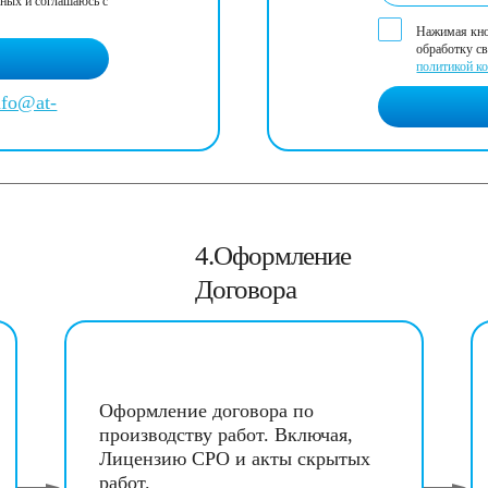
нных и соглашаюсь с
Нажимая кноп
обработку с
политикой к
nfo@at-
4.Оформление
Договора
Оформление договора по
производству работ. Включая,
Лицензию СРО и акты скрытых
работ.