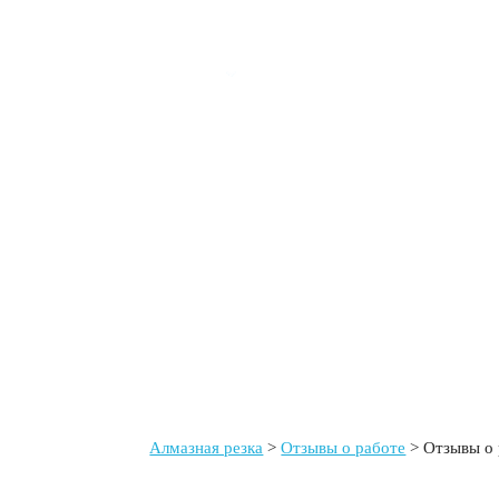
Услуги
Калькулятор
Цены
Объ
Отзывы о демонтаж
Алмазная резка
Отзывы о работе
Отзывы о